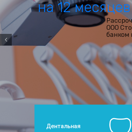
на
12 месяцев
Рассроч
ООО Сто
банком 
Дентальная