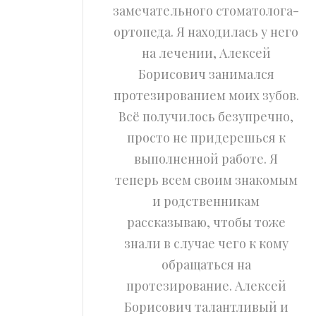
им
замечательного стоматолога-
знали
ортопеда. Я находилась у него
мации
на лечении, Алексей
е к
Борисович занимался
нь
протезированием моих зубов.
уется
Всё получилось безупречно,
и
просто не придерешься к
д к
выполненной работе. Я
яца
теперь всем своим знакомым
вой
и родственникам
рассказываю, чтобы тоже
знали в случае чего к кому
Е. В.
обращаться на
протезирование. Алексей
Борисович талантливый и