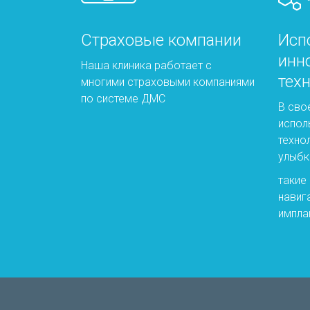
Страховые компании
Исп
инн
Наша клиника работает с
тех
многими страховыми компаниями
по системе ДМС
В сво
испол
техно
улыбк
такие
навиг
импла