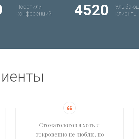
9
4520
Посетили
Улыбающ
конференций
клиенты
лиенты
Стоматологов я хоть и
откровенно не люблю, но