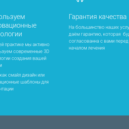
ользуем
Гарантия качества
овационные
На большинство наших усл
нологии
даём гарантию, которая бу
согласованна с вами перед
ей практике мы активно
началом лечения
ьзуем современные 3D
логии создания вашей
и
 как смайл дизайн или
ационные шаблоны для
нтации