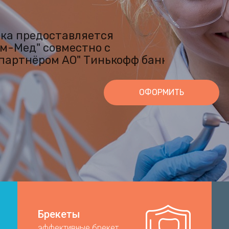
ка предоставляется
м-Мед" совместно с
партнёром АО" Тинькофф банк"
ОФОРМИТЬ
Брекеты
эффективные брекет