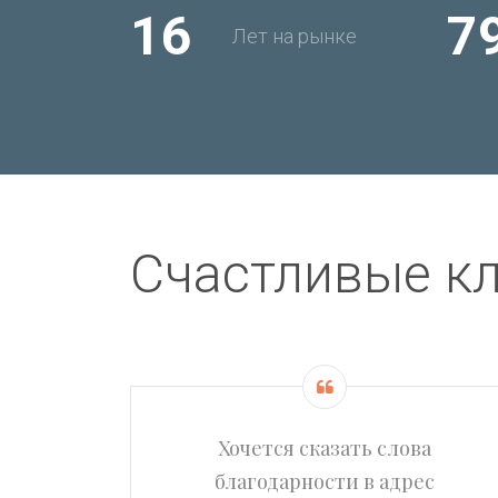
16
7
Лет на рынке
Счастливые к
ью на
Хочется сказать слова
ны
благодарности в адрес