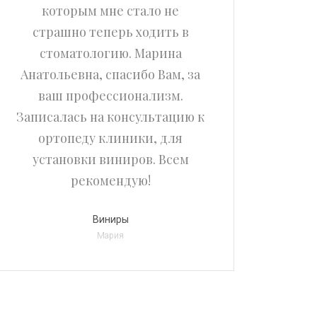
которым мне стало не
В
страшно теперь ходить в
пост
стоматологию. Марина
мног
Анатольевна, спасибо Вам, за
и 
ваш профессионализм.
э
Записалась на консультацию к
чутк
ортопеду клиники, для
установки виниров. Всем
ин
рекомендую!
ре
пр
Виниры
Мария
Леча