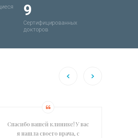
9
иеся
Сертифицированных
докторов
Спасибо вашей клинике! У вас
Были
я нашла своего врача, с
к