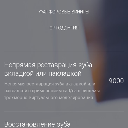
ФАРФОРОВЫЕ ВИНИРЫ
ОРТОДОНТИЯ
Непрямая реставрация зуба
вкладкой или накладкой
9000
Непрямая реставрация зуба вкладкой или
накладкой с применением cad/cam системы
трехмерно виртуального моделирования
Восстановление зуба