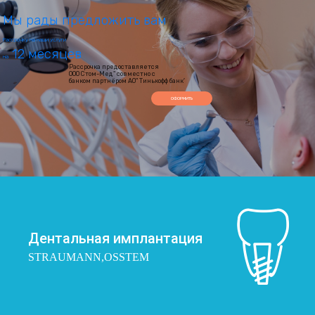
Мы рады предложить вам
Рассрочку на наши услуги
12 месяцев
на
Рассрочка предоставляется
ООО Стом-Мед" совместно с
банком партнёром АО" Тинькофф банк"
ОФОРМИТЬ
Дентальная имплантация
STRAUMANN,OSSTEM