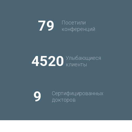
79
Посетили
конференций
4520
Улыбающиеся
клиенты
9
Сертифицированных
докторов